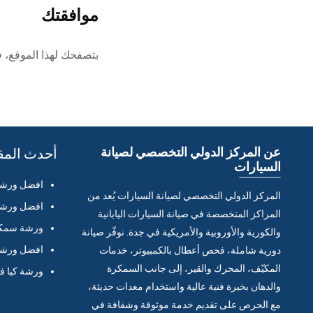
موافقتك
بتصفحك لهذا الموقع، 
عن المركز الدولي التخصصي لصيانة
أحدث المق
السيارات
افضل ورشة 
المركز الدولي التخصصي لصيانة السيارات يُعد من
افضل ورشة 
المراكز المتخصصة في صيانة السيارات اليابانية
ورشة سمكر
والكورية والأوروبية والأمريكية في جدة. نوفّر صيانة
افضل ورشة 
دورية شاملة، فحص أعطال بالكمبيوتر، خدمات
المكيّف، المحرك والقير، إلى جانب السمكرة
ورشة كيا ف
والدهان بخبرة فنية عالية واستخدام معدات حديثة،
مع الحرص على تقديم خدمة موثوقة وشفافة في