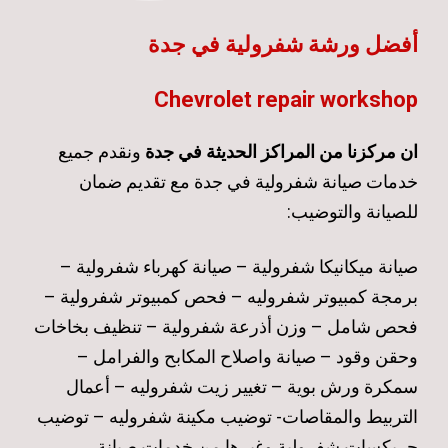
أفضل ورشة شفرولية في جدة
Chevrolet repair workshop
ان مركزنا من المراكز الحديثة في جدة
ونقدم جميع
خدمات صيانة شفرولية في جدة مع تقديم ضمان
للصيانة والتوضيب:
صيانة ميكانيكا شفرولية – صيانة كهرباء شفرولية –
برمجة كمبيوتر شفروليه – فحص كمبيوتر شفرولية –
فحص شامل – وزن أذرعة شفرولية – تنظيف بخاخات
وحقن وقود – صيانة واصلاح المكابح والفرامل –
سمكرة ورش بوية – تغيير زيت شفروليه – أعمال
التربيط والمقاصات- توضيب مكينة شفروليه – توضيب
جربكسات شفرولية وغيرها من خدمات صيانة