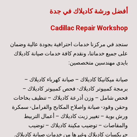
أفضل ورشة كاديلاك في جدة
Cadillac Repair Workshop
ستجد في مركزنا خدمات احترافية بجودة عالية وضمان
على جميع خدماتنا، ونقدم كافة خدمات صيانة كاديلاك
بايدي مهندسين متخصصين:
صيانة ميكانيكا كاديلاك – صيانة كهرباء كاديلاك –
برمجة كمبيوتر كاديلاك- فحص كمبيوتر كاديلاك –
فحص شامل – وزن أذرعة كاديلاك – تنظيف بخاخات
وحقن وقود- صيانة واصلاح المكابح والفرامل- سمكرة
ورش بوية – تغيير زيت كاديلاك – أعمال التربيط
والمقاصات – توضيب مكينة كاديلاك – توضيب
جربكسات كاديلاك وغيرها من خدمات صيانة كاديلاك.