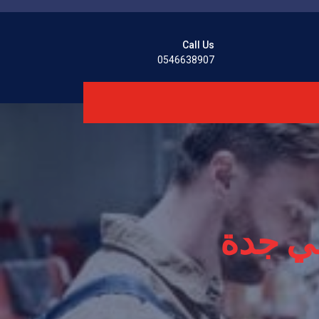
Call Us
0546638907
في جدة