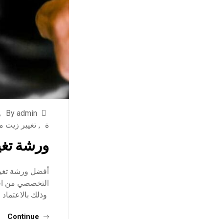
By admin
ة
,
تغيير زيت م
ورشة تغي
أفضل ورشة تغيير
التخصصي من افضل
وذلك بالاعتماد
Continue