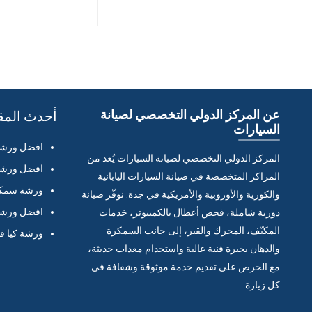
عن المركز الدولي التخصصي لصيانة
أحدث المق
السيارات
افضل ورشة 
المركز الدولي التخصصي لصيانة السيارات يُعد من
افضل ورشة 
المراكز المتخصصة في صيانة السيارات اليابانية
ورشة سمكر
والكورية والأوروبية والأمريكية في جدة. نوفّر صيانة
افضل ورشة 
دورية شاملة، فحص أعطال بالكمبيوتر، خدمات
المكيّف، المحرك والقير، إلى جانب السمكرة
ورشة كيا ف
والدهان بخبرة فنية عالية واستخدام معدات حديثة،
مع الحرص على تقديم خدمة موثوقة وشفافة في
كل زيارة.