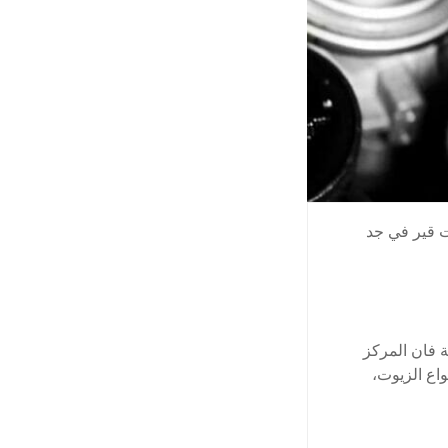
ت قير في جد
 فان المركز
اع الزيوت،