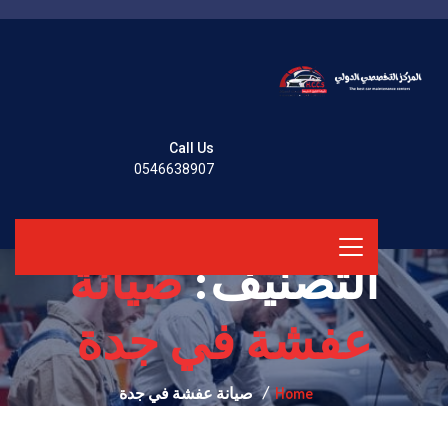
Call Us
0546638907
التصنيف:
صيانة
عفشة في جدة
Home
صيانة عفشة في جدة