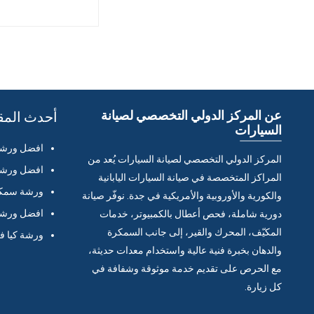
عن المركز الدولي التخصصي لصيانة
أحدث المق
السيارات
افضل ورشة 
المركز الدولي التخصصي لصيانة السيارات يُعد من
افضل ورشة 
المراكز المتخصصة في صيانة السيارات اليابانية
ورشة سمكر
والكورية والأوروبية والأمريكية في جدة. نوفّر صيانة
افضل ورشة 
دورية شاملة، فحص أعطال بالكمبيوتر، خدمات
المكيّف، المحرك والقير، إلى جانب السمكرة
ورشة كيا ف
والدهان بخبرة فنية عالية واستخدام معدات حديثة،
مع الحرص على تقديم خدمة موثوقة وشفافة في
كل زيارة.