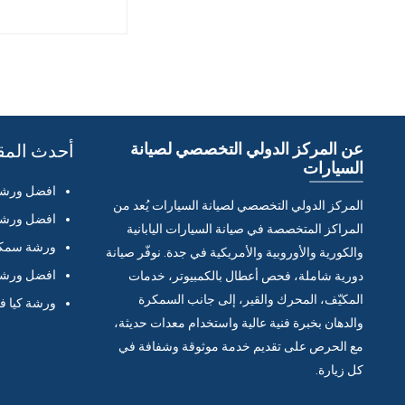
عن المركز الدولي التخصصي لصيانة
أحدث المق
السيارات
افضل ورشة 
المركز الدولي التخصصي لصيانة السيارات يُعد من
افضل ورشة 
المراكز المتخصصة في صيانة السيارات اليابانية
ورشة سمكر
والكورية والأوروبية والأمريكية في جدة. نوفّر صيانة
افضل ورشة 
دورية شاملة، فحص أعطال بالكمبيوتر، خدمات
المكيّف، المحرك والقير، إلى جانب السمكرة
ورشة كيا ف
والدهان بخبرة فنية عالية واستخدام معدات حديثة،
مع الحرص على تقديم خدمة موثوقة وشفافة في
كل زيارة.