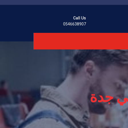
Call Us
0546638907
ي جدة