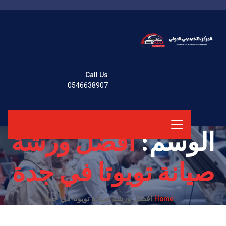
Call Us
0546638907
الوسم:
افضل ورشة
صيانة تويوتا في جدة
Home
افضل ورشة صيانة تويوتا في جدة