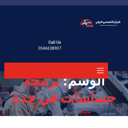
Call Us
0546638907
الوسم:
برمجة
حساسات في جدة
Home
برمجة حساسات في جدة