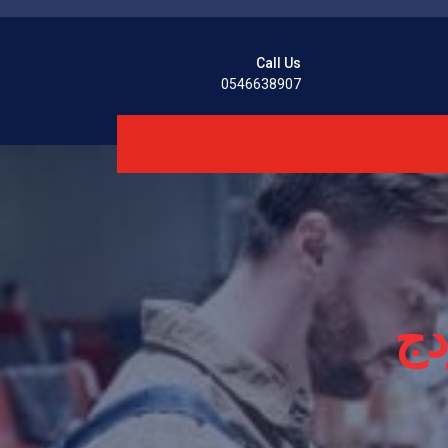
Call Us
0546638907
دج