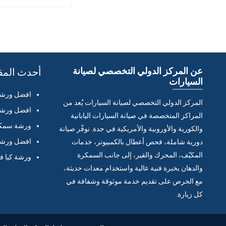
عن المركز الدولي التخصصي لصيانة
أحدث المق
السيارات
افضل ورشة 
المركز الدولي التخصصي لصيانة السيارات يُعد من
افضل ورشة 
المراكز المتخصصة في صيانة السيارات اليابانية
ورشة سمكر
والكورية والأوروبية والأمريكية في جدة. نوفّر صيانة
افضل ورشة 
دورية شاملة، فحص أعطال بالكمبيوتر، خدمات
المكيّف، المحرك والقير، إلى جانب السمكرة
ورشة كيا ف
والدهان بخبرة فنية عالية واستخدام معدات حديثة،
مع الحرص على تقديم خدمة موثوقة وشفافة في
كل زيارة.