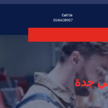
Call Us
0546638907
في جدة