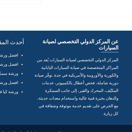
عن المركز الدولي التخصصي لصيانة
أحدث المق
السيارات
افضل ورشة 
المركز الدولي التخصصي لصيانة السيارات يُعد من
افضل ورشة 
المراكز المتخصصة في صيانة السيارات اليابانية
ورشة سمكر
والكورية والأوروبية والأمريكية في جدة. نوفّر صيانة
افضل ورشة 
دورية شاملة، فحص أعطال بالكمبيوتر، خدمات
المكيّف، المحرك والقير، إلى جانب السمكرة
ورشة كيا ف
والدهان بخبرة فنية عالية واستخدام معدات حديثة،
مع الحرص على تقديم خدمة موثوقة وشفافة في
كل زيارة.