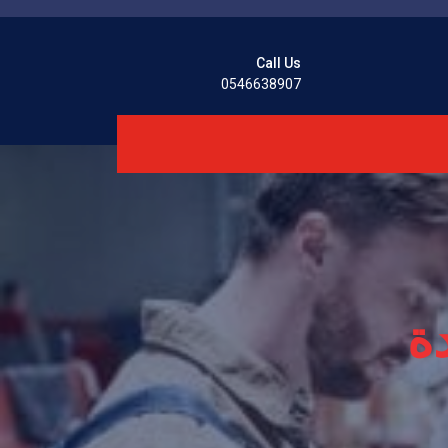
Call Us
0546638907
ة