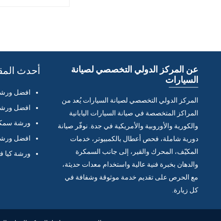
عن المركز الدولي التخصصي لصيانة
أحدث المق
السيارات
افضل ورشة 
المركز الدولي التخصصي لصيانة السيارات يُعد من
افضل ورشة 
المراكز المتخصصة في صيانة السيارات اليابانية
ورشة سمكر
والكورية والأوروبية والأمريكية في جدة. نوفّر صيانة
افضل ورشة 
دورية شاملة، فحص أعطال بالكمبيوتر، خدمات
المكيّف، المحرك والقير، إلى جانب السمكرة
ورشة كيا ف
والدهان بخبرة فنية عالية واستخدام معدات حديثة،
مع الحرص على تقديم خدمة موثوقة وشفافة في
كل زيارة.