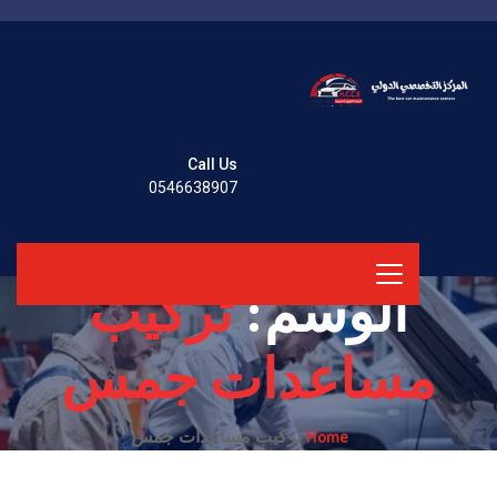
Call Us
0546638907
الوسم:
تركيب
مساعدات جمس
Home
تركيب مساعدات جمس