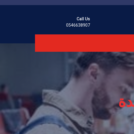
Call Us
0546638907
دة