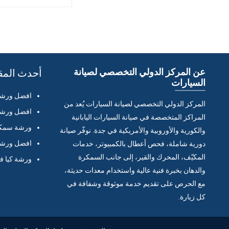
عن المركز الدولي التخصصي لصيانة
أحدث المق
السيارات
افضل ورشة 
المركز الدولي التخصصي لصيانة السيارات يُعد من
افضل ورشة 
المراكز المتخصصة في صيانة السيارات اليابانية
ورشة سمكر
والكورية والأوروبية والأمريكية في جدة. نوفّر صيانة
افضل ورشة 
دورية شاملة، فحص أعطال بالكمبيوتر، خدمات
المكيّف، المحرك والقير، إلى جانب السمكرة
ورشة كيا ف
والدهان بخبرة فنية عالية واستخدام معدات حديثة،
مع الحرص على تقديم خدمة موثوقة وشفافة في
كل زيارة.