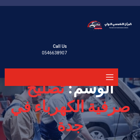
Call Us
0546638907
الوسم:
تصليح
صرفية الكهرباء في
جدة