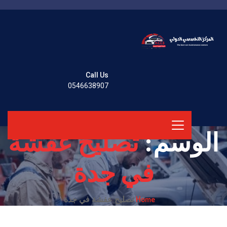
Call Us
0546638907
الوسم:
تصليح عفشة
في جدة
Home
تصليح عفشة في جدة