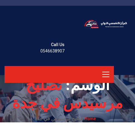
Call Us
0546638907
الوسم:
تصليح
مرسيدس في جدة
Home
تصليح مرسيدس في جدة