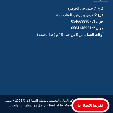
فرع 1:
جدة، حي الجوهرة
فرع 2:
قيس بن زهير، المنار، جدة
جوال 1:
0546638907
جوال 2:
0564146921
أوقات العمل:
من 8 ص حتى 10 م (عدا الجمعة)
جميع الحقوق محفوظة لـ المركز الدولي التخصصي لصيانة السيارات © 2025 – مطور
انقر هنا للاتصال بنا
الموقع:
Nedhal for Marketing & Software
–
تواصل مع المطور عبر واتساب