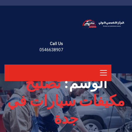
Call Us
0546638907
الوسم:
تصليح
مكيفات سيارات في
جدة