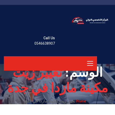
Call Us
0546638907
الوسم:
تغيير زيت
مكينة مازدا في جدة
Home
تغيير زيت مكينة مازدا في جدة