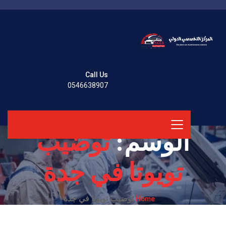
Call Us
0546638907
الوسم:
توضيب
تويوتا في جدة
Home
توضيب تويوتا في جدة