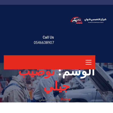
Call Us
0546638907
الوسم:
توضيب
جيلي
Home
توضيب جيلي