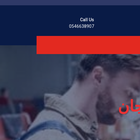
Call Us
0546638907
ان