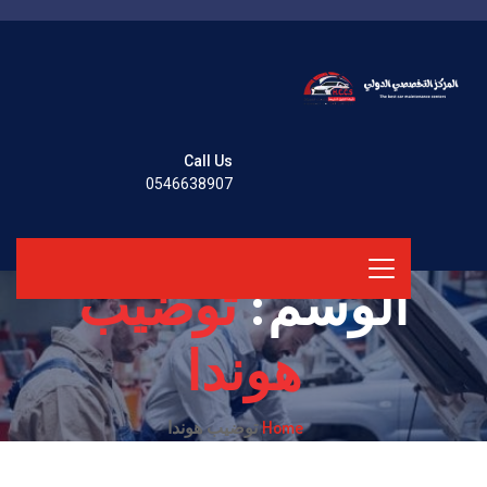
Call Us
0546638907
الوسم:
توضيب
هوندا
Home
توضيب هوندا