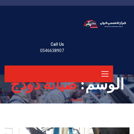
Call Us
0546638907
الوسم:
صيانة دودج
Home
صيانة دودج