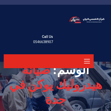
Call Us
0546638907
الوسم:
صيانة
هيدروليك يوكن في
جدة