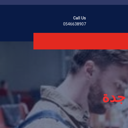
Call Us
0546638907
 جدة