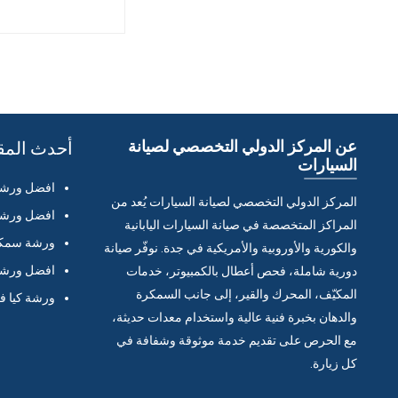
عن المركز الدولي التخصصي لصيانة
أحدث المق
السيارات
افضل ورشة 
المركز الدولي التخصصي لصيانة السيارات يُعد من
افضل ورشة 
المراكز المتخصصة في صيانة السيارات اليابانية
ورشة سمكر
والكورية والأوروبية والأمريكية في جدة. نوفّر صيانة
افضل ورشة 
دورية شاملة، فحص أعطال بالكمبيوتر، خدمات
المكيّف، المحرك والقير، إلى جانب السمكرة
ورشة كيا ف
والدهان بخبرة فنية عالية واستخدام معدات حديثة،
مع الحرص على تقديم خدمة موثوقة وشفافة في
كل زيارة.