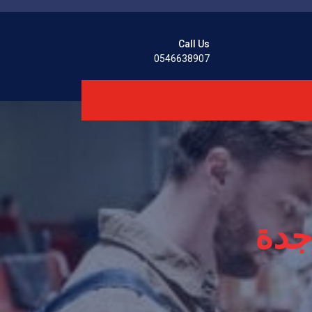
Call Us
0546638907
جدة