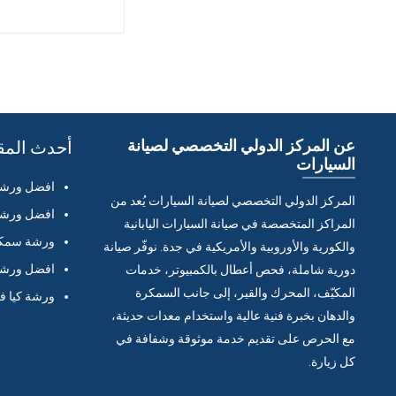
عن المركز الدولي التخصصي لصيانة
أحدث المق
السيارات
افضل ورشة 
المركز الدولي التخصصي لصيانة السيارات يُعد من
افضل ورشة 
المراكز المتخصصة في صيانة السيارات اليابانية
ورشة سمكر
والكورية والأوروبية والأمريكية في جدة. نوفّر صيانة
افضل ورشة 
دورية شاملة، فحص أعطال بالكمبيوتر، خدمات
المكيّف، المحرك والقير، إلى جانب السمكرة
ورشة كيا ف
والدهان بخبرة فنية عالية واستخدام معدات حديثة،
مع الحرص على تقديم خدمة موثوقة وشفافة في
كل زيارة.