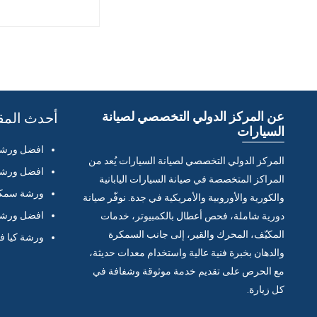
عن المركز الدولي التخصصي لصيانة
أحدث المق
السيارات
افضل ورشة 
المركز الدولي التخصصي لصيانة السيارات يُعد من
افضل ورشة 
المراكز المتخصصة في صيانة السيارات اليابانية
ورشة سمكر
والكورية والأوروبية والأمريكية في جدة. نوفّر صيانة
افضل ورشة 
دورية شاملة، فحص أعطال بالكمبيوتر، خدمات
المكيّف، المحرك والقير، إلى جانب السمكرة
ورشة كيا ف
والدهان بخبرة فنية عالية واستخدام معدات حديثة،
مع الحرص على تقديم خدمة موثوقة وشفافة في
كل زيارة.