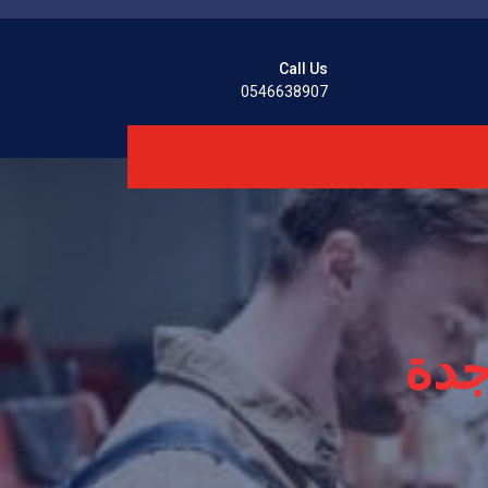
Call Us
0546638907
جدة