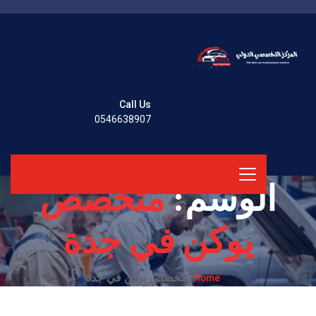
Call Us
0546638907
الوسم:
متخصص
يوكن في جدة
Home
متخصص يوكن في جدة