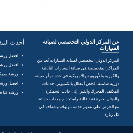
عن المركز الدولي التخصصي لصيانة
أحدث المق
السيارات
افضل ورشة 
المركز الدولي التخصصي لصيانة السيارات يُعد من
افضل ورشة 
المراكز المتخصصة في صيانة السيارات اليابانية
ورشة سمكر
والكورية والأوروبية والأمريكية في جدة. نوفّر صيانة
افضل ورشة 
دورية شاملة، فحص أعطال بالكمبيوتر، خدمات
المكيّف، المحرك والقير، إلى جانب السمكرة
ورشة كيا ف
والدهان بخبرة فنية عالية واستخدام معدات حديثة،
مع الحرص على تقديم خدمة موثوقة وشفافة في
كل زيارة.