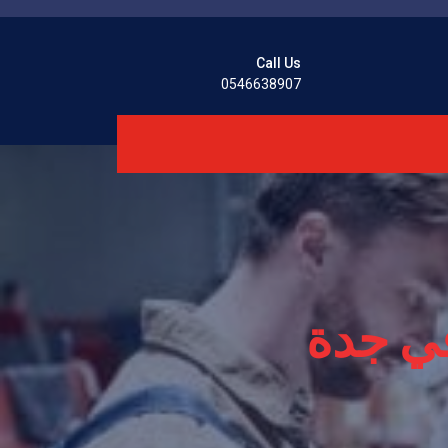
Call Us
0546638907
ي جدة