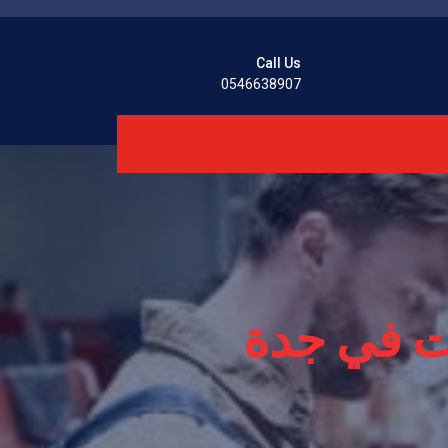
Call Us
0546638907
ت في جدة