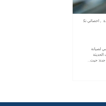
ة
,
اخصائي تك
ي لصيانة
الحديثة
جدة: حيث…