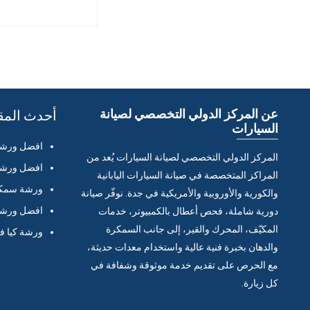
عن المركز الدولي التخصصي لصيانة
أحدث المق
السيارات
افضل ورشة 
المركز الدولي التخصصي لصيانة السيارات يُعد من
افضل ورشة 
المراكز المتخصصة في صيانة السيارات اليابانية
ورشة سمكر
والكورية والأوروبية والأمريكية في جدة. نوفّر صيانة
افضل ورشة 
دورية شاملة، فحص أعطال بالكمبيوتر، خدمات
المكيّف، المحرك والقير، إلى جانب السمكرة
ورشة كيا ف
والدهان بخبرة فنية عالية واستخدام معدات حديثة،
مع الحرص على تقديم خدمة موثوقة وشفافة في
كل زيارة.