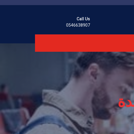
Call Us
0546638907
دة