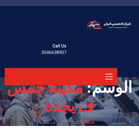
Call Us
0546638907
الوسم:
مكينة جمس
ف يجدة
Home
مكينة جمس ف يجدة