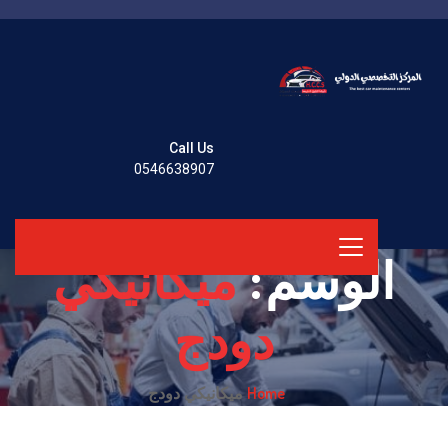
Call Us
0546638907
الوسم:
ميكانيكي
دودج
Home
ميكانيكي دودج