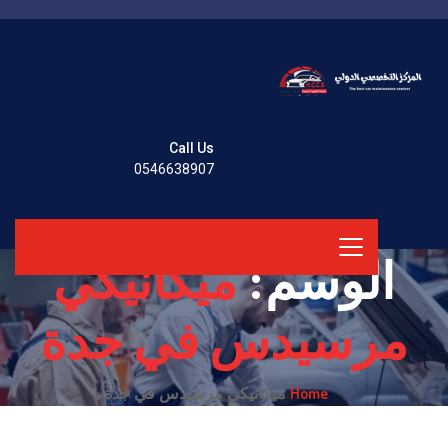
Call Us
0546638907
الوسم:
ميكانيكي
مرسيدس في جدة
Home
ميكانيكي مرسيدس في جدة