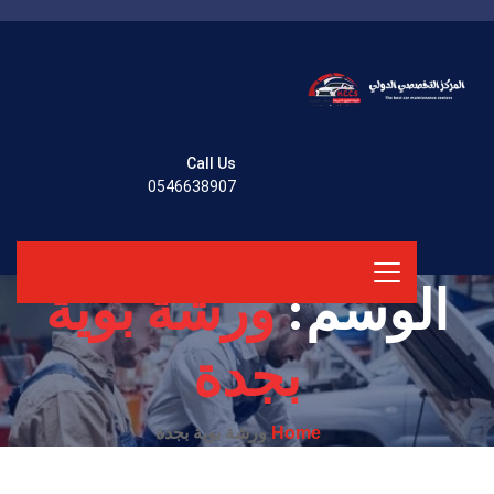
Call Us
0546638907
الوسم:
ورشة بوية
بجدة
ورشة بوية بجدة
Home