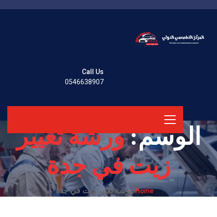
Call Us
0546638907
الوسم:
ورشة تغيير
زيت في جدة
Home
ورشة تغيير زيت في جدة