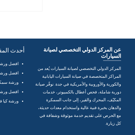
عن المركز الدولي التخصصي لصيانة
أحدث المق
السيارات
افضل ورشة 
المركز الدولي التخصصي لصيانة السيارات يُعد من
افضل ورشة 
المراكز المتخصصة في صيانة السيارات اليابانية
ورشة سمكر
والكورية والأوروبية والأمريكية في جدة. نوفّر صيانة
افضل ورشة 
دورية شاملة، فحص أعطال بالكمبيوتر، خدمات
المكيّف، المحرك والقير، إلى جانب السمكرة
ورشة كيا ف
والدهان بخبرة فنية عالية واستخدام معدات حديثة،
مع الحرص على تقديم خدمة موثوقة وشفافة في
كل زيارة.