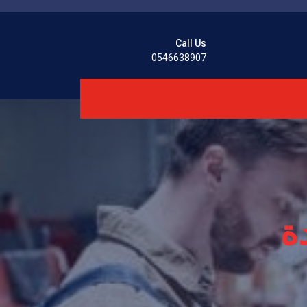
Call Us
0546638907
ة