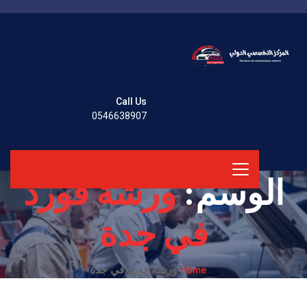
Call Us
0546638907
الوسم:
ورشة فورد
في جدة
Home
ورشة فورد في جدة