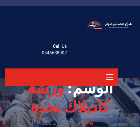
Call Us
0546638907
الوسم:
ورشة
كاديلاك بجدة
Home
ورشة كاديلاك بجدة