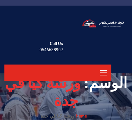
Call Us
0546638907
الوسم:
ورشة كيا في
جدة
Home
ورشة كيا في جدة