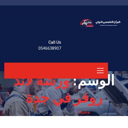
Call Us
0546638907
الوسم:
ورشة لاند
روفر في جدة
Home
ورشة لاند روفر في جدة